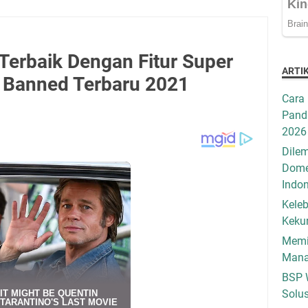
erbaik Dengan Fitur Super
ARTI
 Banned Terbaru 2021
Cara 
Pandu
2026
Dilem
Dome
Indo
Keleb
Keku
Memil
Mana
BSP 
Solus