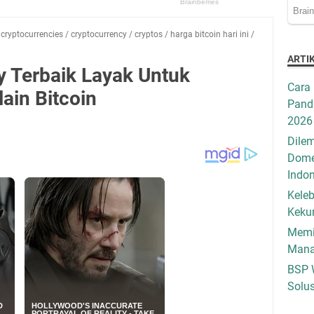
/
cryptocurrencies
/
cryptocurrency
/
cryptos
/
harga bitcoin hari ini
/
ARTI
y Terbaik Layak Untuk
Cara 
lain Bitcoin
Pandu
2026
Dilem
Dome
Indo
Keleb
Keku
Memil
Mana
BSP 
Solus