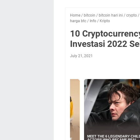
Home
/
bitcoin
/
bitcoin hari ini
/
crypto
harga btc
/
Info
/
Kripto
10 Cryptocurrenc
Investasi 2022 Se
July 21, 2021