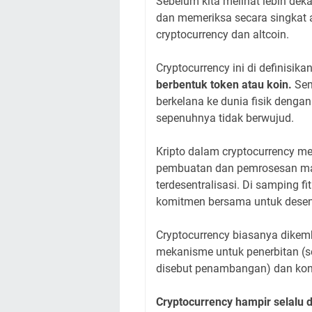
Sebelum kita melihat lebih dekat
dan memeriksa secara singkat 
cryptocurrency dan altcoin.
Cryptocurrency ini di definisik
berbentuk token atau koin.
Sem
berkelana ke dunia fisik dengan 
sepenuhnya tidak berwujud.
Kripto dalam cryptocurrency m
pembuatan dan pemrosesan mata
terdesentralisasi. Di samping fi
komitmen bersama untuk desent
Cryptocurrency biasanya dike
mekanisme untuk penerbitan (ser
disebut penambangan) dan kont
Cryptocurrency hampir selalu d