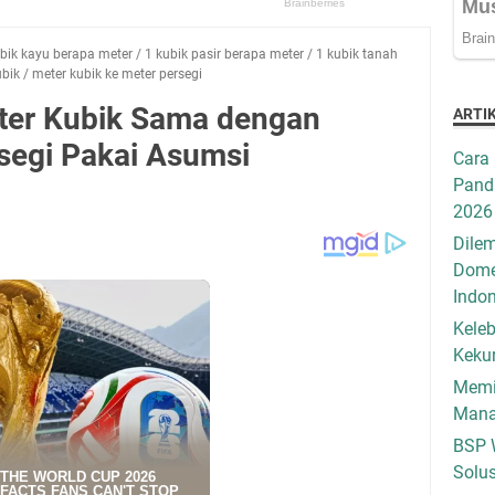
bik kayu berapa meter
/
1 kubik pasir berapa meter
/
1 kubik tanah
ubik
/
meter kubik ke meter persegi
ter Kubik Sama dengan
ARTI
segi Pakai Asumsi
Cara 
Pandu
2026
Dilem
Dome
Indo
Keleb
Keku
Memil
Mana
BSP 
Solus