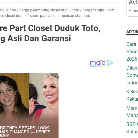
solusindo
/
harga pelampung closet duduk toto
/
harga tangki kloset
n closet duduk
/
spare part closet american standard
re Part Closet Duduk Toto,
ARTI
ng Asli Dan Garansi
Cara 
Pandu
2026
Dilem
Dome
Indo
Keleb
Keku
Memil
Mana
BSP 
Solus