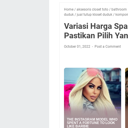
Home
/
aksesoris closet toto
/
bathroom 
duduk
/
jual tutup kloset duduk
/
kompone
Variasi Harga Spa
Pastikan Pilih Ya
October 01, 2022
Post a Comment