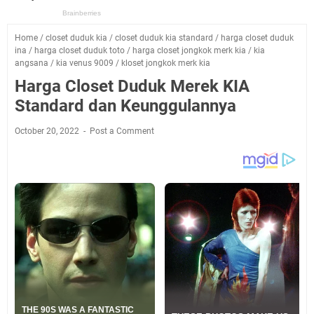
Home
/
closet duduk kia
/
closet duduk kia standard
/
harga closet duduk
ina
/
harga closet duduk toto
/
harga closet jongkok merk kia
/
kia
angsana
/
kia venus 9009
/
kloset jongkok merk kia
Harga Closet Duduk Merek KIA
Standard dan Keunggulannya
October 20, 2022
Post a Comment