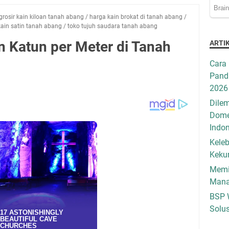
grosir kain kiloan tanah abang
/
harga kain brokat di tanah abang
/
kain satin tanah abang
/
toko tujuh saudara tanah abang
n Katun per Meter di Tanah
ARTI
Cara 
Pandu
2026
Dilem
Dome
Indo
Keleb
Keku
Memil
Mana
BSP 
Solus