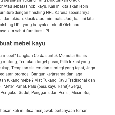
ang peralatan Tukang Yang Dibutuhkan Untuk
r Atau sebatas hobi kayu. Kali ini kita akan lebih
urniture dengan finishing HPL Karena sebenarnya
 dari ukiran, klasik atau minimalis Jadi, kali ini kita
inishing HPL yang banyak diminati Oleh para
sa kita sebut furniture HPL.
buat mebel kayu
 mebel? Langkah Cerdas untuk Memulai Bisnis
 matang, Tentukan target pasar, Pilih lokasi yang
cukup, Terapkan sistem dan strategi yang tepat, Jaga
kegiatan promosi, Bangun kerjasama dan jaga
atan tukang mebel? Alat Tukang Kayu Tradisonal dan
 Meter, Pahat, Palu (besi, kayu, karet)\Gergaji
t Pengukur Sudut, Penggaris dan Pensil, Mesin Bor,
asan kali ini Bisa menjawab pertanyaan teman-