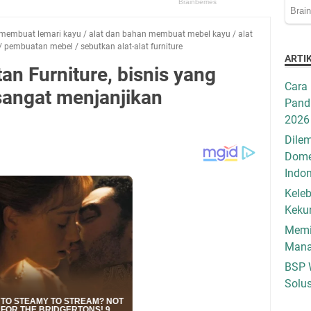
 membuat lemari kayu
/
alat dan bahan membuat mebel kayu
/
alat
/
pembuatan mebel
/
sebutkan alat-alat furniture
ARTI
an Furniture, bisnis yang
Cara 
sangat menjanjikan
Pandu
2026
Dilem
Dome
Indo
Keleb
Keku
Memil
Mana
BSP 
Solus