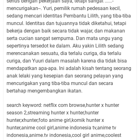
serius dengan pekerjaan saya, tetapi sangat ......-
mencurigakan--. Yuri, pemilik rumah pedesaan kecil,
sedang mencari identitas Pembantu Lilith, yang tiba-tiba
muncul. Identitas dan tujuannya tidak diketahui, tetapi
bekerja dengan baik secara tidak wajar, dan makanan
serta cucian sangat sempurna. Dan mata ungu yang
sepertinya tersedot ke dalam. Aku yakin Lilith sedang
merencanakan sesuatu, dia terlalu curiga, dia terlalu
curiga, dan Yuuri dalam masalah karena dia tidak bisa
mendapatkan apa-apa. Ini adalah kisah tentang seorang
anak lelaki yang kesepian dan seorang pelayan yang
mencurigakan yang tiba-tiba muncul dan secara
bertahap mengembangkan ikatan.
search keyword: netflix com browse,hunter x hunter
season 2,streaming hunter x hunter,hunter
hunter,xhunter,foto anime girl,komik hunter x
hunter,anime cool girl,anime indonesia tv,anime tv
indonesia,anime.tv indonesia,cool girl anime,coolest