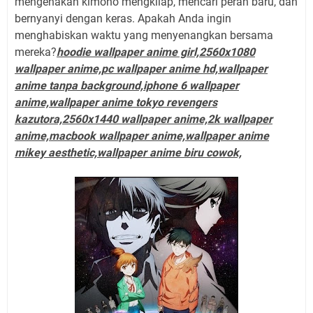
mengenakan kimono mengkilap, mencari peran baru, dan
bernyanyi dengan keras. Apakah Anda ingin
menghabiskan waktu yang menyenangkan bersama
mereka?
hoodie wallpaper anime girl,2560x1080
wallpaper anime,pc wallpaper anime hd,wallpaper
anime tanpa background,iphone 6 wallpaper
anime,wallpaper anime tokyo revengers
kazutora,2560x1440 wallpaper anime,2k wallpaper
anime,macbook wallpaper anime,wallpaper anime
mikey aesthetic,wallpaper anime biru cowok,