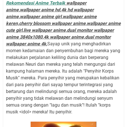
Rekomendasi Anime Terbaik
wallpaper
anime,wallpaper anime hd,4k hd wallpaper
anime,wallpaper anime girl,wallpaper anime
keren,cherry blossom wallpaper anime,wallpaper anime
cute girl,live wallpaper anime,dual monitor wallpaper
anime 3840x1080,4k wallpaper anime,dual monitor
wallpaper anime 4k,
Sayap unik yang menghadirkan
momen kedamaian dan penyembuhan bagi mereka yang
melakukan perjalanan keliling dunia dan berperang
melawan Neuri dan mereka yang telah mengungsi dari
kampung halaman mereka. Itu adalah "Penyihir Korps
Musik" mereka. Para penyihir yang merupakan kebalikan
dari para penyihir dari sayap tempur terintegrasi yang
bertarung dan melindungi semua orang, mereka adalah
penyihir yang tidak melawan dan melindungi senyum
semua orang dengan "lagu dan musik"! Itulah "korps
musik <idol> mereka! Itu penyihir.