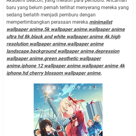
Akademi Beacon, yang melatih para pemburu. Ancaman
baru yang belum pernah terlihat menyerang mereka yang
sedang berlatih menjadi pemburu dengan
mempertimbangkan perasaan mereka.
minimalist
wallpaper anime,5k wallpaper anime,wallpaper anime
ultra hd 8k,black and white wallpaper anime 4k,high
resolution wallpaper anime,wallpaper anime
landscape,background wallpaper anime,depression
wallpaper anime,green aesthetic wallpaper
anime,iphone 12 wallpaper anime,wallpaper anime 4k
iphone,hd cherry blossom wallpaper anime,