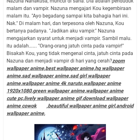
Nazuna Nanakusa, muncul di sana. Dia adalah penduduk
malam dan vampir. Nazuna mengajari Kou kegembiraan
malam itu. "Ayo begadang sampai kita bahagia hari ini.
Nak." Di malam hari, dan terpesona oleh Nazuna, Kou
bertanya padanya. "Jadikan aku vampir." Nazuna
mengajarkan syarat untuk menjadi vampir. Sambil malu.
itu adalah……. "Orang-orang jatuh cinta pada vampir!"
Bisakah Kou, yang tidak mengenal cinta, jatuh cinta pada
Nazuna dan menjadi vampir di hari yang cerah?
zoom
wallpaper anime,best wallpaper anime,hq wallpaper
anime,sad wallpaper anime,sad girl wallpaper
anime,wallpaper anime 4k naruto,wallpaper anime
1920x1080,green wallpaper anime,wallpaper anime
cute pc,lively wallpaper anime gif,download wallpaper
anime cowok
,beautiful wallpaper anime girl,android
wallpaper anime,