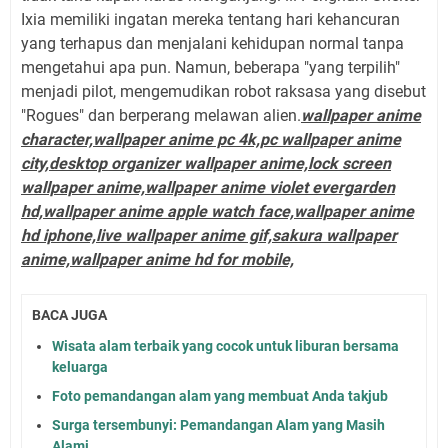
Ixia memiliki ingatan mereka tentang hari kehancuran
yang terhapus dan menjalani kehidupan normal tanpa
mengetahui apa pun. Namun, beberapa "yang terpilih"
menjadi pilot, mengemudikan robot raksasa yang disebut
"Rogues" dan berperang melawan alien.
wallpaper anime
character,wallpaper anime pc 4k,pc wallpaper anime
city,desktop organizer wallpaper anime,lock screen
wallpaper anime,wallpaper anime violet evergarden
hd,wallpaper anime apple watch face,wallpaper anime
hd iphone,live wallpaper anime gif,sakura wallpaper
anime,wallpaper anime hd for mobile,
BACA JUGA
Wisata alam terbaik yang cocok untuk liburan bersama
keluarga
Foto pemandangan alam yang membuat Anda takjub
Surga tersembunyi: Pemandangan Alam yang Masih
Alami