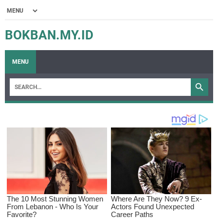
BOKBAN.MY.ID
MENU