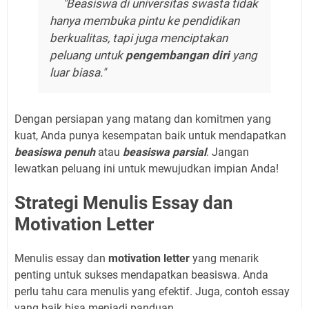
"Beasiswa di universitas swasta tidak
hanya membuka pintu ke pendidikan
berkualitas, tapi juga menciptakan
peluang untuk
pengembangan diri
yang
luar biasa."
Dengan persiapan yang matang dan komitmen yang
kuat, Anda punya kesempatan baik untuk mendapatkan
beasiswa penuh
atau
beasiswa parsial
. Jangan
lewatkan peluang ini untuk mewujudkan impian Anda!
Strategi Menulis Essay dan
Motivation Letter
Menulis essay dan
motivation letter
yang menarik
penting untuk sukses mendapatkan beasiswa. Anda
perlu tahu cara menulis yang efektif. Juga, contoh essay
yang baik bisa menjadi panduan.