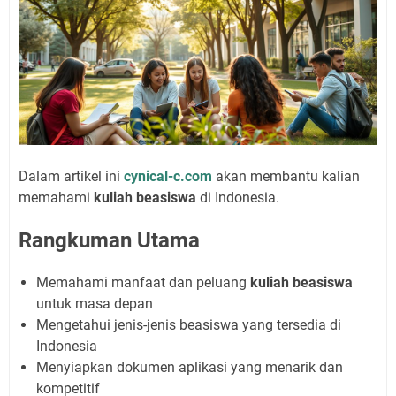
Dalam artikel ini
cynical-c.com
akan membantu kalian
memahami
kuliah beasiswa
di Indonesia.
Rangkuman Utama
Memahami manfaat dan peluang
kuliah beasiswa
untuk masa depan
Mengetahui jenis-jenis beasiswa yang tersedia di
Indonesia
Menyiapkan dokumen aplikasi yang menarik dan
kompetitif