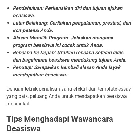
Pendahuluan: Perkenalkan diri dan tujuan ajukan
beasiswa.
Latar Belakang: Ceritakan pengalaman, prestasi, dan
kompetensi Anda.
Alasan Memilih Program: Jelaskan mengapa
program beasiswa ini cocok untuk Anda.
Rencana ke Depan: Uraikan rencana setelah lulus
dan bagaimana beasiswa mendukung tujuan Anda.
Penutup: Sampaikan kembali alasan Anda layak
mendapatkan beasiswa.
Dengan teknik penulisan yang efektif dan template essay
yang baik, peluang Anda untuk mendapatkan beasiswa
meningkat.
Tips Menghadapi Wawancara
Beasiswa