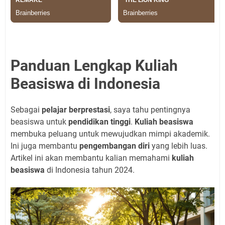
Panduan Lengkap Kuliah
Beasiswa di Indonesia
Sebagai
pelajar berprestasi
, saya tahu pentingnya
beasiswa untuk
pendidikan tinggi
.
Kuliah beasiswa
membuka peluang untuk mewujudkan mimpi akademik.
Ini juga membantu
pengembangan diri
yang lebih luas.
Artikel ini akan membantu kalian memahami
kuliah
beasiswa
di Indonesia tahun 2024.