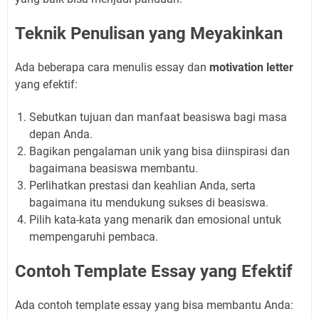
Teknik Penulisan yang Meyakinkan
Ada beberapa cara menulis essay dan
motivation letter
yang efektif:
Sebutkan tujuan dan manfaat beasiswa bagi masa
depan Anda.
Bagikan pengalaman unik yang bisa diinspirasi dan
bagaimana beasiswa membantu.
Perlihatkan prestasi dan keahlian Anda, serta
bagaimana itu mendukung sukses di beasiswa.
Pilih kata-kata yang menarik dan emosional untuk
mempengaruhi pembaca.
Contoh Template Essay yang Efektif
Ada contoh template essay yang bisa membantu Anda: