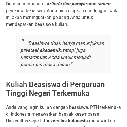
Dengan memahami
kriteria dan persyaratan umum
penerima beasiswa, Anda bisa siapkan diri dengan baik.
Ini akan meningkatkan peluang Anda untuk
mendapatkan beasiswa kuliah.
"Beasiswa tidak hanya menunjukkan
prestasi akademik
, tetapi juga
kemampuan Anda untuk menjadi
pemimpin masa depan."
Kuliah Beasiswa di Perguruan
Tinggi Negeri Terkemuka
Anda yang ingin kuliah dengan beasiswa, PTN terkemuka
di Indonesia menawarkan banyak kesempatan.
Universitas seperti
Universitas Indonesia
menawarkan