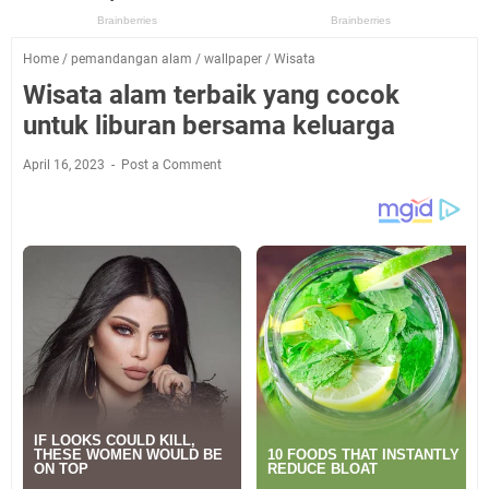
Home
/
pemandangan alam
/
wallpaper
/
Wisata
Wisata alam terbaik yang cocok
untuk liburan bersama keluarga
April 16, 2023
Post a Comment