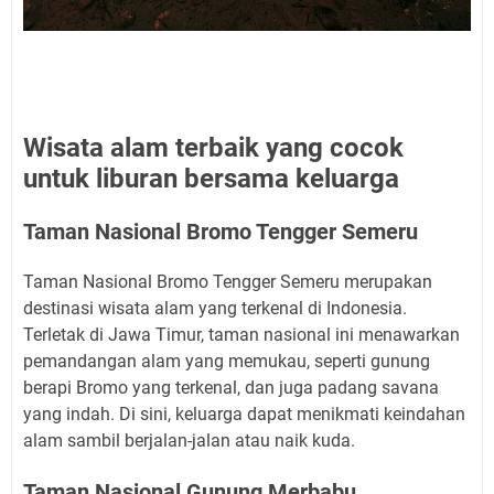
Wisata alam terbaik yang cocok
untuk liburan bersama keluarga
Taman Nasional Bromo Tengger Semeru
Taman Nasional Bromo Tengger Semeru merupakan
destinasi wisata alam yang terkenal di Indonesia.
Terletak di Jawa Timur, taman nasional ini menawarkan
pemandangan alam yang memukau, seperti gunung
berapi Bromo yang terkenal, dan juga padang savana
yang indah. Di sini, keluarga dapat menikmati keindahan
alam sambil berjalan-jalan atau naik kuda.
Taman Nasional Gunung Merbabu