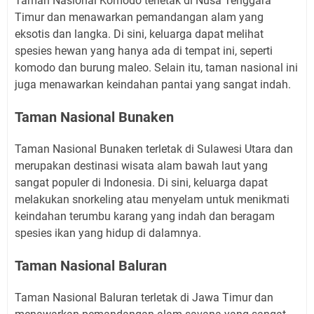
Taman Nasional Komodo terletak di Nusa Tenggara
Timur dan menawarkan pemandangan alam yang
eksotis dan langka. Di sini, keluarga dapat melihat
spesies hewan yang hanya ada di tempat ini, seperti
komodo dan burung maleo. Selain itu, taman nasional ini
juga menawarkan keindahan pantai yang sangat indah.
Taman Nasional Bunaken
Taman Nasional Bunaken terletak di Sulawesi Utara dan
merupakan destinasi wisata alam bawah laut yang
sangat populer di Indonesia. Di sini, keluarga dapat
melakukan snorkeling atau menyelam untuk menikmati
keindahan terumbu karang yang indah dan beragam
spesies ikan yang hidup di dalamnya.
Taman Nasional Baluran
Taman Nasional Baluran terletak di Jawa Timur dan