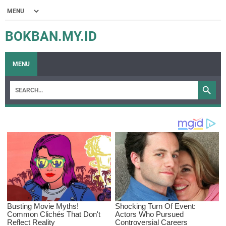
BOKBAN.MY.ID
MENU