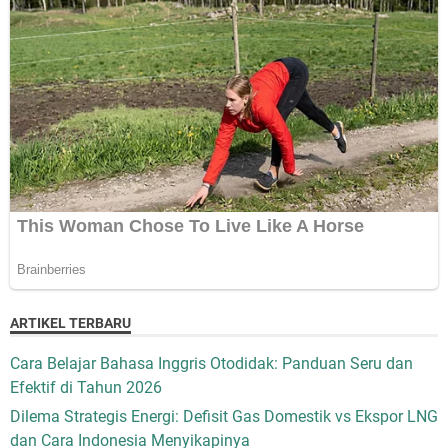
ARTIKEL TERBARU
Cara Belajar Bahasa Inggris Otodidak: Panduan Seru dan
Efektif di Tahun 2026
Dilema Strategis Energi: Defisit Gas Domestik vs Ekspor LNG
dan Cara Indonesia Menyikapinya