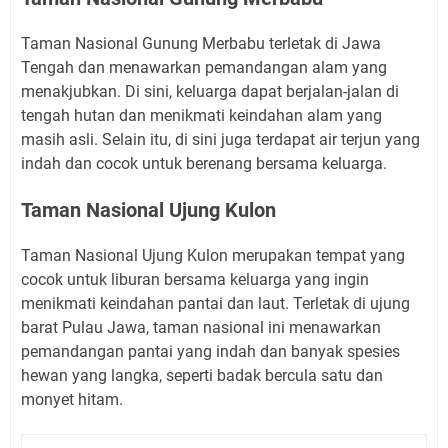
Taman Nasional Gunung Merbabu terletak di Jawa
Tengah dan menawarkan pemandangan alam yang
menakjubkan. Di sini, keluarga dapat berjalan-jalan di
tengah hutan dan menikmati keindahan alam yang
masih asli. Selain itu, di sini juga terdapat air terjun yang
indah dan cocok untuk berenang bersama keluarga.
Taman Nasional Ujung Kulon
Taman Nasional Ujung Kulon merupakan tempat yang
cocok untuk liburan bersama keluarga yang ingin
menikmati keindahan pantai dan laut. Terletak di ujung
barat Pulau Jawa, taman nasional ini menawarkan
pemandangan pantai yang indah dan banyak spesies
hewan yang langka, seperti badak bercula satu dan
monyet hitam.