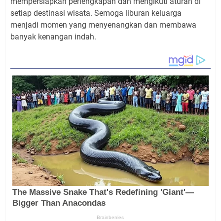
mempersiapkan perlengkapan dan mengikuti aturan di
setiap destinasi wisata. Semoga liburan keluarga
menjadi momen yang menyenangkan dan membawa
banyak kenangan indah.