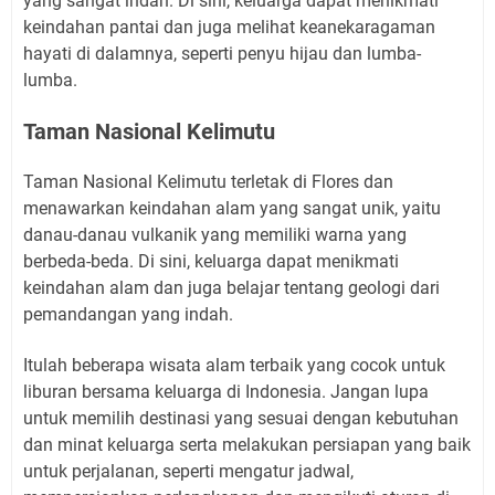
yang sangat indah. Di sini, keluarga dapat menikmati
keindahan pantai dan juga melihat keanekaragaman
hayati di dalamnya, seperti penyu hijau dan lumba-
lumba.
Taman Nasional Kelimutu
Taman Nasional Kelimutu terletak di Flores dan
menawarkan keindahan alam yang sangat unik, yaitu
danau-danau vulkanik yang memiliki warna yang
berbeda-beda. Di sini, keluarga dapat menikmati
keindahan alam dan juga belajar tentang geologi dari
pemandangan yang indah.
Itulah beberapa wisata alam terbaik yang cocok untuk
liburan bersama keluarga di Indonesia. Jangan lupa
untuk memilih destinasi yang sesuai dengan kebutuhan
dan minat keluarga serta melakukan persiapan yang baik
untuk perjalanan, seperti mengatur jadwal,