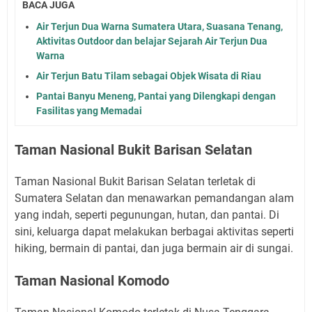
BACA JUGA
Air Terjun Dua Warna Sumatera Utara, Suasana Tenang,
Aktivitas Outdoor dan belajar Sejarah Air Terjun Dua
Warna
Air Terjun Batu Tilam sebagai Objek Wisata di Riau
Pantai Banyu Meneng, Pantai yang Dilengkapi dengan
Fasilitas yang Memadai
Taman Nasional Bukit Barisan Selatan
Taman Nasional Bukit Barisan Selatan terletak di
Sumatera Selatan dan menawarkan pemandangan alam
yang indah, seperti pegunungan, hutan, dan pantai. Di
sini, keluarga dapat melakukan berbagai aktivitas seperti
hiking, bermain di pantai, dan juga bermain air di sungai.
Taman Nasional Komodo