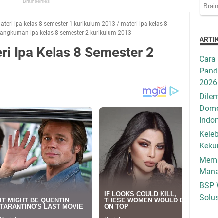
ateri ipa kelas 8 semester 1 kurikulum 2013
/
materi ipa kelas 8
rangkuman ipa kelas 8 semester 2 kurikulum 2013
ARTI
 Ipa Kelas 8 Semester 2
Cara 
Pandu
2026
Dilem
Dome
Indo
Keleb
Keku
Memil
Mana
BSP 
Solus