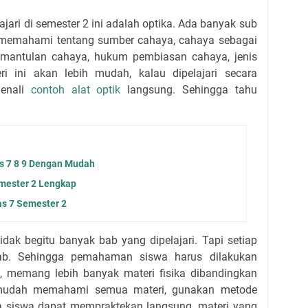
lajari di semester 2 ini adalah optika. Ada banyak sub
us memahami tentang sumber cahaya, cahaya sebagai
emantulan cahaya, hukum pembiasan cahaya, jenis
eri ini akan lebih mudah, kalau dipelajari secara
genali
contoh alat optik
langsung. Sehingga tahu
s 7 8 9 Dengan Mudah
mester 2 Lengkap
as 7 Semester 2
idak begitu banyak bab yang dipelajari. Tapi setiap
ab. Sehingga pemahaman siswa harus dilakukan
i, memang lebih banyak materi fisika dibandingkan
h mudah memahami semua materi, gunakan metode
ga siswa dapat mempraktekan langsung, materi yang